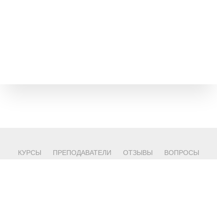
КУРСЫ
ПРЕПОДАВАТЕЛИ
ОТЗЫВЫ
ВОПРОСЫ
КОНТАКТЫ
© 2024
Политика конфиденциальности
Наверх