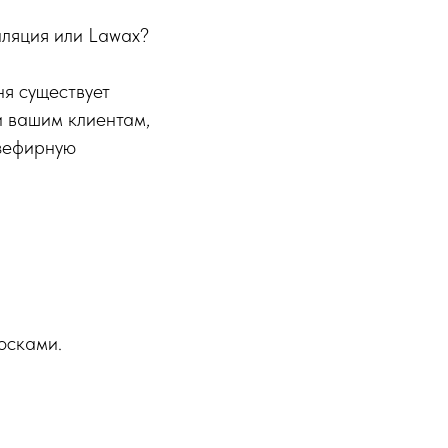
иляция или Lawax?
ня существует
и вашим клиентам,
 зефирную
лосками.