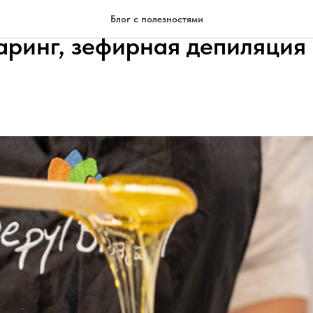
ать идеальный метод депил
Блог с полезностями
гаринг, зефирная депиляция