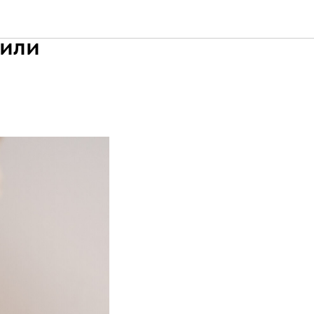
яции:
 или