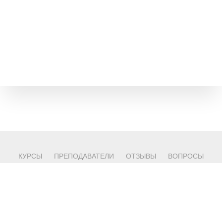
КУРСЫ
ПРЕПОДАВАТЕЛИ
ОТЗЫВЫ
ВОПРОСЫ
КОНТАКТЫ
© 2024
Политика конфиденциальности
Наверх