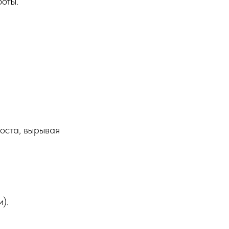
боты.
роста, вырывая
).