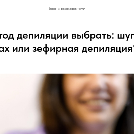
Блог с полезностями
тод депиляции выбрать: шуг
wax или зефирная депиляция