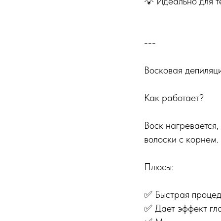
💡 Идеально для те
---
Восковая депиляци
Как работает?
Воск нагревается,
волоски с корнем.
Плюсы:
✅ Быстрая процеду
✅ Дает эффект гла