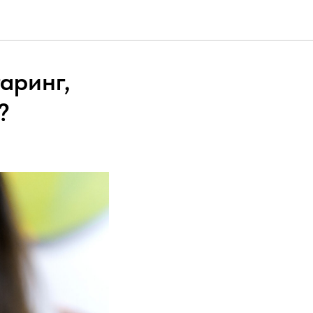
аринг,
?