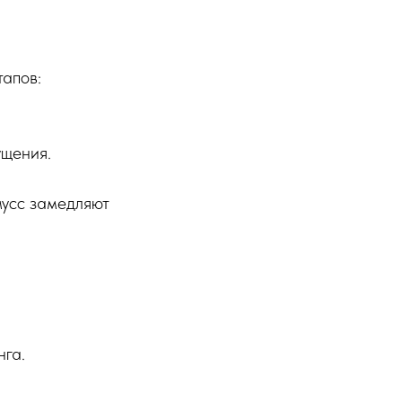
тапов:
ущения.
мусс замедляют
нга.