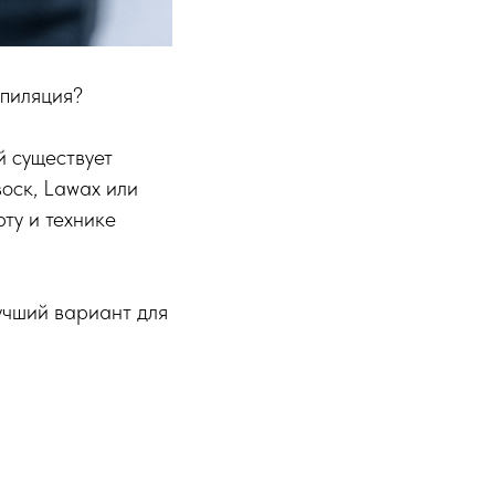
епиляция?
й существует
воск, Lawax или
ту и технике
учший вариант для