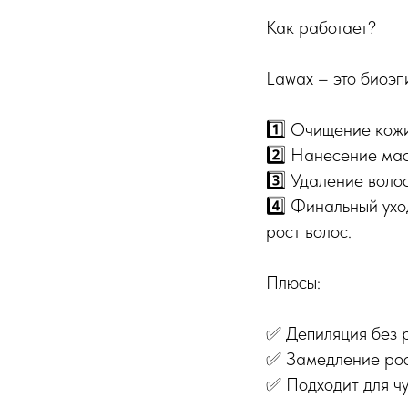
Как работает?
Lawax – это биоэп
1️⃣ Очищение кожи
2️⃣ Нанесение ма
3️⃣ Удаление воло
4️⃣ Финальный ух
рост волос.
Плюсы:
✅ Депиляция без 
✅ Замедление рост
✅ Подходит для чу