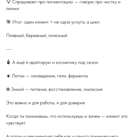
💡 Спрашивает про пигментацию — говорю про чистку и
пилинг.
🎯 Итог: один клиент = не одна услуга, а цикл.
Плавный, бережный, полезный.
---
🧴 А ещё я адаптирую и косметику под сезон
☀️ Летом — охлаждение, гели, ферменты
❄️ Зимой — питание, восстановление, окклюзия
Это важно и для работы, и для доверия.
Когда ты понимаешь, что используешь и зачем — клиент это
чувствует.
А потом и рекомендует тебя как «самого понимающего