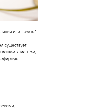
иляция или Lawax?
ня существует
и вашим клиентам,
 зефирную
лосками.