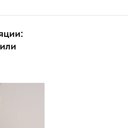
яции:
 или