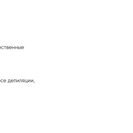
ественные
рсе депиляции,