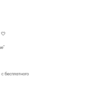
 🤍
ше”
 с бесплатного