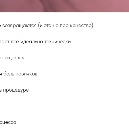
 возвращаются (и это не про качество)
ает всё идеально технически
звращается
я боль новичков.
в процедуре
роцесса