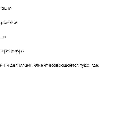
кация
тревогой
тат
е процедуры
ии и депиляции клиент возвращается туда, где: